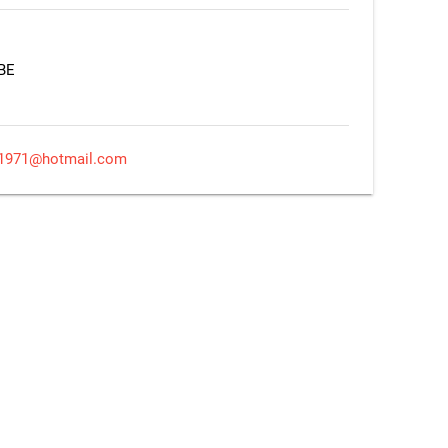
EBE
ra1971@hotmail.com